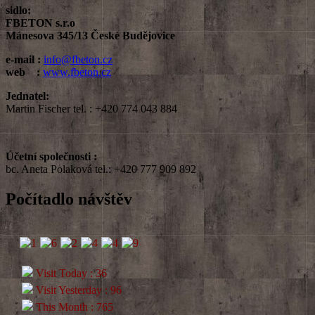
sidlo:
FBETON s.r.o
Mánesova 345/13 České Budějovice
e-mail :
info@fbeton.cz
web :
www.fbeton.cz
Jednatel:
Martin Fischer tel. : +420 774 043 884
Účetní společnosti :
bc. Aneta Polaková tel.: ‭+420 777 909 892
Počítadlo návštěv
Visit Today : 36
Visit Yesterday : 96
This Month : 765