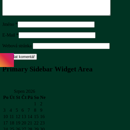
Jméno
*
E-Mail
*
Webová stránka
Primary Sidebar Widget Area
Srpen 2026
Po
Út
St
Čt
Pá
So
Ne
1
2
3
4
5
6
7
8
9
10
11
12
13
14
15
16
17
18
19
20
21
22
23
24
25
26
27
28
29
30