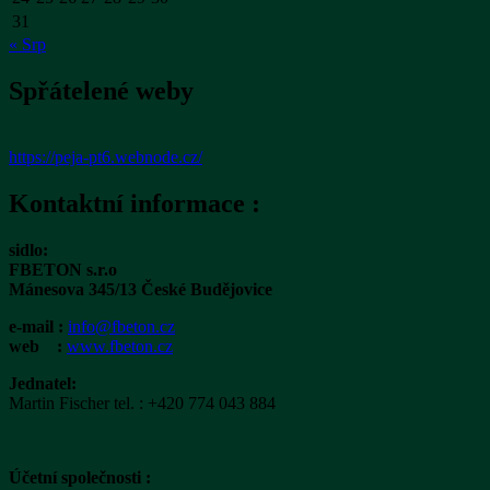
31
« Srp
Spřátelené weby
https://peja-pt6.webnode.cz/
Kontaktní informace :
sidlo:
FBETON s.r.o
Mánesova 345/13 České Budějovice
e-mail :
info@fbeton.cz
web :
www.fbeton.cz
Jednatel:
Martin Fischer tel. : +420 774 043 884
Účetní společnosti :