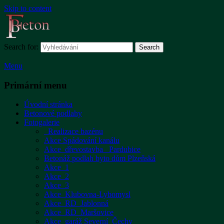
Skip to content
Search for:
Search
Menu
Primární menu
Úvodní stránka
Betonové podlahy
Fotogalerie
_Realizace bazénu
Akce Spádování kanálu
Akce_dřevostavba _Pardubice
Betonáž podlah byto dům Plzeňská
Akce_1
Akce_2
Akce_3
Akce_Klubovna-Lybomysl
Akce_RD_Jablonná
Akce_RD_Maršovice
Akce_garáž Severní_Čechy