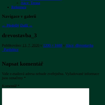
Akce_Terasa
Reference
Navigace v galerii
← Předešlý
Další →
drevostavba_3
Publikováno:
13. 7. 2020
v
1200 × 1600
v
Akce_dřevostavba
_Pardubice
Napsat komentář
Vaše e-mailová adresa nebude zveřejněna.
Vyžadované informace
jsou označeny
*
Komentář
*