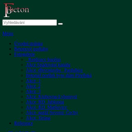
Skip
to
content
Search
Search
for:
Menu
Primární
Úvodní stránka
Betonové podlahy
menu
Fotogalerie
_Realizace bazénu
Akce Spádování kanálu
Akce_dřevostavba _Pardubice
Betonáž podlah byto dům Plzeňská
Akce_1
Akce_2
Akce_3
Akce_Klubovna-Lybomysl
Akce_RD_Jablonná
Akce_RD_Maršovice
Akce_garáž Severní_Čechy
Akce_Terasa
Reference