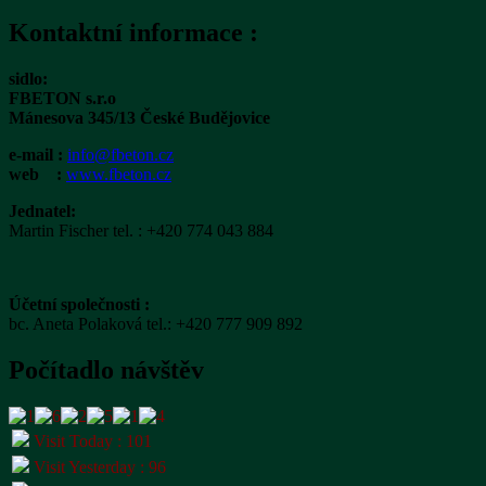
Kontaktní informace :
sidlo:
FBETON s.r.o
Mánesova 345/13 České Budějovice
e-mail :
info@fbeton.cz
web :
www.fbeton.cz
Jednatel:
Martin Fischer tel. : +420 774 043 884
Účetní společnosti :
bc. Aneta Polaková tel.: ‭+420 777 909 892
Počítadlo návštěv
Visit Today : 101
Visit Yesterday : 96