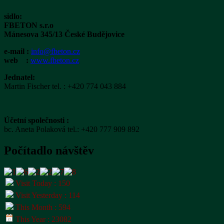
sidlo:
FBETON s.r.o
Mánesova 345/13 České Budějovice
e-mail :
info@fbeton.cz
web :
www.fbeton.cz
Jednatel:
Martin Fischer tel. : +420 774 043 884
Účetní společnosti :
bc. Aneta Polaková tel.: ‭+420 777 909 892
Počítadlo návštěv
Visit Today : 150
Visit Yesterday : 114
This Month : 594
This Year : 23082