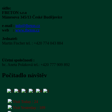
sidlo:
FBETON s.r.o
Mánesova 345/13 České Budějovice
e-mail :
info@fbeton.cz
web :
www.fbeton.cz
Jednatel:
Martin Fischer tel. : +420 774 043 884
Účetní společnosti :
bc. Aneta Polaková tel.: ‭+420 777 909 892
Počítadlo návštěv
Visit Today : 24
Visit Yesterday : 189